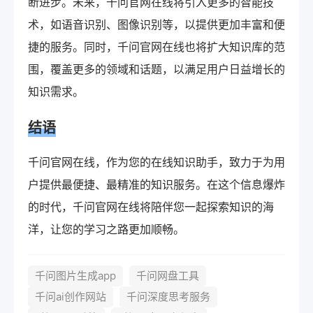
断进步。未来，千问官网在线将引入更多的智能技
术，如语音识别、图像识别等，以提供更加丰富和便
捷的服务。同时，千问官网在线也将扩大知识库的范
围，覆盖更多的领域和话题，以满足用户日益增长的
知识需求。
结语
千问官网在线，作为您的在线知识助手，致力于为用
户提供最便捷、最精准的知识服务。在这个信息爆炸
的时代，千问官网在线将陪伴您一起探索知识的海
洋，让您的学习之路更加顺畅。
千问图片生成app
千问网盘工具
千问ai创作网站
千问深度思考服务