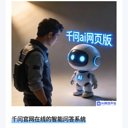
千问官网在线的智能问答系统