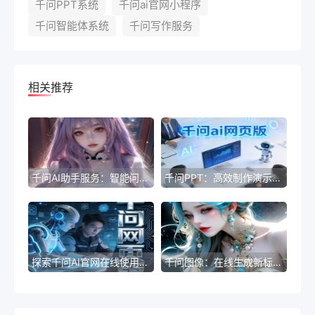
千问PPT系统
千问ai官网小程序
千问智能体系统
千问写作服务
相关推荐
千问AI助手服务：智能问答助手的革命性影响
千问PPT：高效制作演示文稿的秘诀
探索千问AI官网在线使用：智能问答平台的新体验
千问图像：在线生成新标题技巧