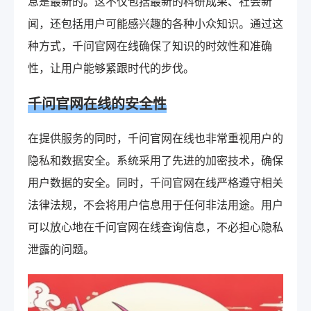
息是最新的。这不仅包括最新的科研成果、社会新
闻，还包括用户可能感兴趣的各种小众知识。通过这
种方式，千问官网在线确保了知识的时效性和准确
性，让用户能够紧跟时代的步伐。
千问官网在线的安全性
在提供服务的同时，千问官网在线也非常重视用户的
隐私和数据安全。系统采用了先进的加密技术，确保
用户数据的安全。同时，千问官网在线严格遵守相关
法律法规，不会将用户信息用于任何非法用途。用户
可以放心地在千问官网在线查询信息，不必担心隐私
泄露的问题。