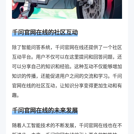
千问官网在线的社区互动
除了智能问答系统，千问官网在线还提供了一个社区
互动平台。用户不仅可以在这里提问和回答问题，还
可以分享自己的知识和经验。这种互动不仅能够增加
知识的传播，还能促进用户之间的交流和学习。千问
官网在线的社区互动，让知识分享变得更加生动和有
趣。
千问官网在线的未来发展
随着人工智能技术的不断发展，千问官网在线也在不