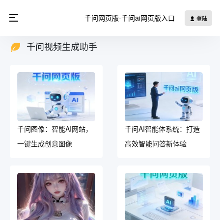
千问网页版-千问ai网页版入口
登陆
千问视频生成助手
千问图像：智能AI网站，
千问AI智能体系统：打造
一键生成创意图像
高效智能问答新体验