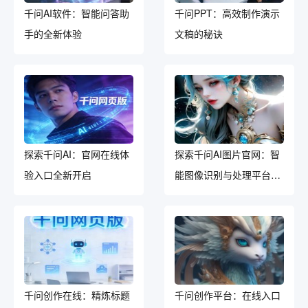
千问AI软件：智能问答助
千问PPT：高效制作演示
手的全新体验
文稿的秘诀
探索千问AI：官网在线体
探索千问AI图片官网：智
验入口全新开启
能图像识别与处理平台的
创新之旅
千问创作在线：精炼标题
千问创作平台：在线入口