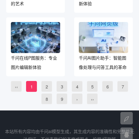
的艺术
新体验
千问在线P图服务：专业
千问AI图片助手：智能图
图片编辑新体验
像处理与问答工具的革命
‹‹
1
2
3
4
5
6
7
8
9
›
››
本站所有内容均由千问ai模型生成，其生成内容的准确性和完整性无