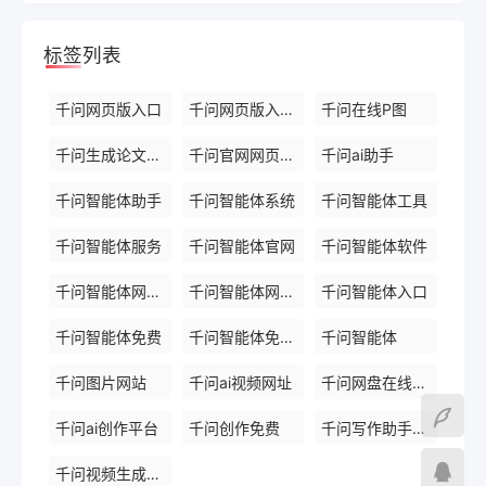
标签列表
千问网页版入口
千问网页版入口官网
千问在线P图
千问生成论文平台
千问官网网页版入口
千问ai助手
千问智能体助手
千问智能体系统
千问智能体工具
千问智能体服务
千问智能体官网
千问智能体软件
千问智能体网页版
千问智能体网页版入口
千问智能体入口
千问智能体免费
千问智能体免费入口
千问智能体
千问图片网站
千问ai视频网址
千问网盘在线使用
千问ai创作平台
千问创作免费
千问写作助手免费版
千问视频生成助手