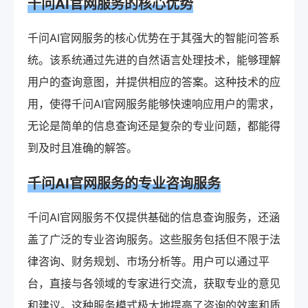
千问AI官网服务的核心优势
千问AI官网服务的核心优势在于其强大的智能问答系
统。该系统通过先进的自然语言处理技术，能够理解
用户的查询意图，并提供相应的答案。这种技术的应
用，使得千问AI官网服务能够快速响应用户的需求，
无论是简单的信息查询还是复杂的专业问题，都能得
到及时且准确的解答。
千问AI官网服务的专业咨询服务
千问AI官网服务不仅提供基础的信息查询服务，还涵
盖了广泛的专业咨询服务。这些服务包括但不限于法
律咨询、财务规划、市场分析等。用户可以通过平
台，直接与各领域的专家进行交流，获取专业的意见
和建议。这种服务模式极大地提高了咨询的效率和质