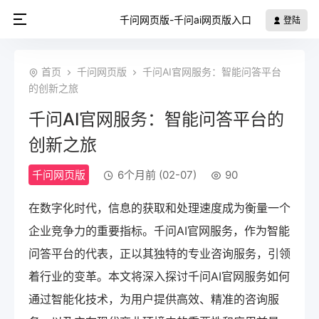
千问网页版-千问ai网页版入口
登陆
首页
千问网页版
千问AI官网服务：智能问答平台
的创新之旅
千问AI官网服务：智能问答平台的
创新之旅
千问网页版
6个月前 (02-07)
90
在数字化时代，信息的获取和处理速度成为衡量一个
企业竞争力的重要指标。千问AI官网服务，作为智能
问答平台的代表，正以其独特的专业咨询服务，引领
着行业的变革。本文将深入探讨千问AI官网服务如何
通过智能化技术，为用户提供高效、精准的咨询服