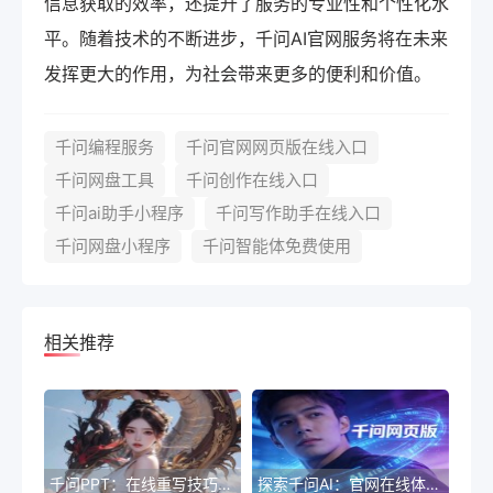
信息获取的效率，还提升了服务的专业性和个性化水
平。随着技术的不断进步，千问AI官网服务将在未来
发挥更大的作用，为社会带来更多的便利和价值。
千问编程服务
千问官网网页版在线入口
千问网盘工具
千问创作在线入口
千问ai助手小程序
千问写作助手在线入口
千问网盘小程序
千问智能体免费使用
相关推荐
千问PPT：在线重写技巧与实践指南
探索千问AI：官网在线体验入口全新开启