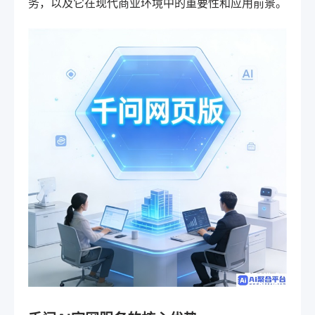
务，以及它在现代商业环境中的重要性和应用前景。