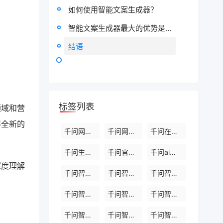
如何使用智能文案生成器？
智能文案生成器最大的优势是什么？
结语
标签列表
领域和营
得全新的
千问网页版入口
千问网页版入口官网
千问在线P图
千问生成论文平台
千问官网网页版入口
千问ai助手
深度理解
千问智能体助手
千问智能体系统
千问智能体工具
千问智能体服务
千问智能体官网
千问智能体软件
千问智能体网页版
千问智能体网页版入口
千问智能体入口