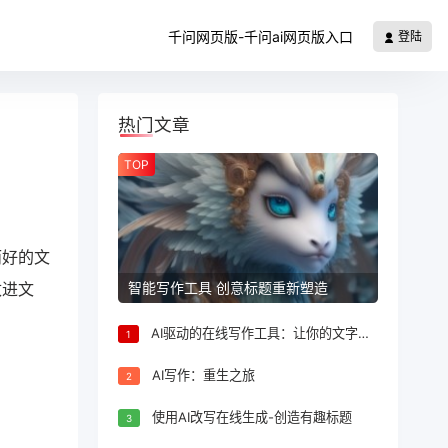
千问网页版-千问ai网页版入口
登陆
热门文章
TOP
而好的文
智能写作工具 创意标题重新塑造
改进文
AI驱动的在线写作工具：让你的文字更出色
1
AI写作：重生之旅
2
使用AI改写在线生成-创造有趣标题
3