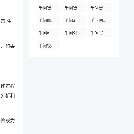
千问智能体免费
千问智能体免费入口
千问智能体
千问图片网站
千问ai视频网址
千问网盘在线使用
击“生
千问ai创作平台
千问创作免费
千问写作助手免费版
千问视频生成助手
然，如果
写作过程
据分析和
器将成为