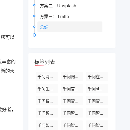
方案二：Unsplash
方案三：Trello
总结
，您可以
及丰富的
标签列表
到新的天
千问网页版入口
千问网页版入口官网
千问在线P图
千问生成论文平台
千问官网网页版入口
千问ai助手
千问智能体助手
千问智能体系统
千问智能体工具
爱好者，
千问智能体服务
千问智能体官网
千问智能体软件
千问智能体网页版
千问智能体网页版入口
千问智能体入口