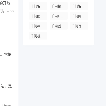
h的开放
千问智能体免费
千问智能体免费入口
千问智能体
用，Uns
千问图片网站
千问ai视频网址
千问网盘在线使用
千问ai创作平台
千问创作免费
千问写作助手免费版
千问视频生成助手
目。它提
网站，是
nspl