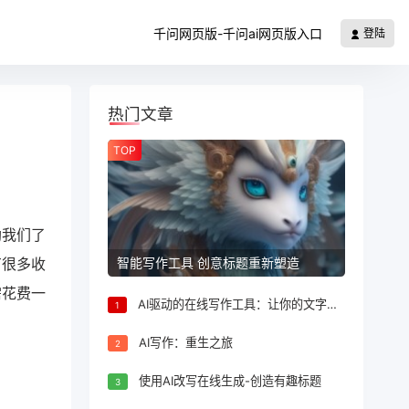
千问网页版-千问ai网页版入口
登陆
热门文章
TOP
助我们了
智能写作工具 创意标题重新塑造
有很多收
需花费一
AI驱动的在线写作工具：让你的文字更出色
1
AI写作：重生之旅
2
使用AI改写在线生成-创造有趣标题
3