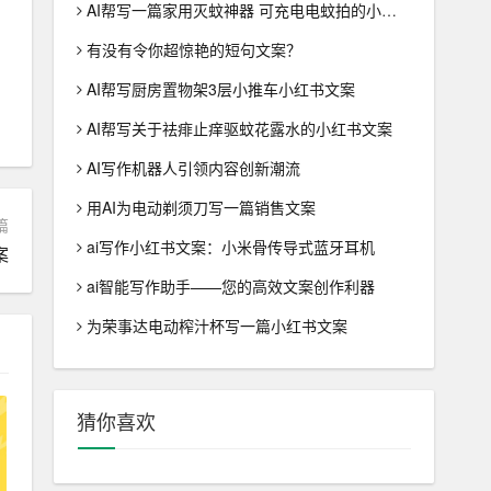
AI帮写一篇家用灭蚊神器 可充电电蚊拍的小红书文案
有没有令你超惊艳的短句文案？
AI帮写厨房置物架3层小推车小红书文案
AI帮写关于祛痱止痒驱蚊花露水的小红书文案
AI写作机器人引领内容创新潮流
用AI为电动剃须刀写一篇销售文案
篇
ai写作小红书文案：小米骨传导式蓝牙耳机
案
ai智能写作助手——您的高效文案创作利器
为荣事达电动榨汁杯写一篇小红书文案
猜你喜欢