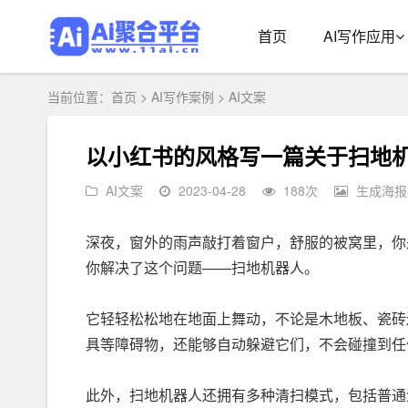
首页
AI写作应用
当前位置：
首页
>
AI写作案例
>
AI文案
以小红书的风格写一篇关于扫地
AI文案
2023-04-28
188
次
生成海报
深夜，窗外的雨声敲打着窗户，舒服的被窝里，你
你解决了这个问题——扫地机器人。
它轻轻松松地在地面上舞动，不论是木地板、瓷砖
具等障碍物，还能够自动躲避它们，不会碰撞到任
此外，扫地机器人还拥有多种清扫模式，包括普通